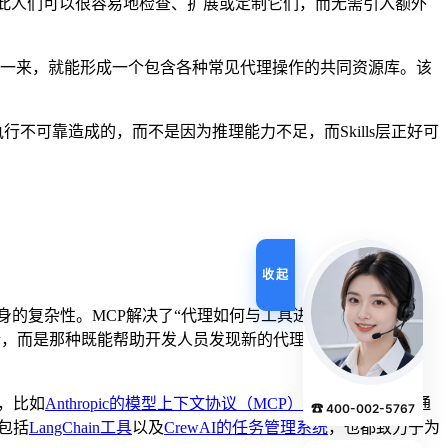
因此人们可以很容易地检查、扩展或定制它们，而无需引入额外
一来，就能形成一个包含各种常见代理操作的共同资源库。该
不可靠造成的，而不是因为推理能力不足，而Skills层正好可
收起
的复杂性。MCP解决了“代理如何与工具进行交互”这一
结合，而是那种既能帮助开发人员发现新的代理功能，又能
，比如
Anthropic的模型上下文协议（MCP）
——该协议强调通
☎ 400-002-5767
包括
LangChain工具
以及
CrewAI的任务管理系统
，也都致力于为