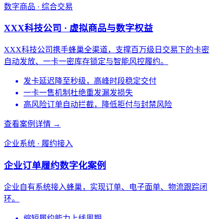
数字商品 · 综合交易
XXX科技公司 · 虚拟商品与数字权益
XXX科技公司携手蜂巢全渠道，支撑百万级日交易下的卡密
自动发放、一卡一密库存锁定与智能风控履约。
发卡延迟降至秒级，高峰时段稳定交付
一卡一售机制杜绝重发漏发损失
高风险订单自动拦截，降低拒付与封禁风险
查看案例详情 →
企业系统 · 履约接入
企业订单履约数字化案例
企业自有系统接入蜂巢，实现订单、电子面单、物流跟踪闭
环。
缩短履约能力上线周期